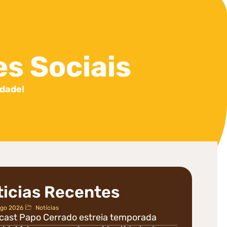
s Sociais
idade!
ticias Recentes
go 2026
Notícias
cast Papo Cerrado estreia temporada