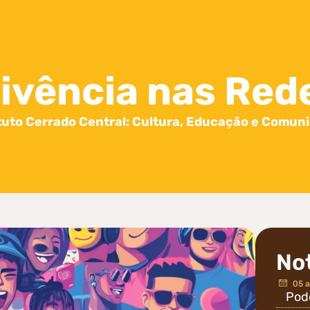
ivência nas Rede
tuto Cerrado Central: Cultura, Educação e Comun
No
05 a
Pod