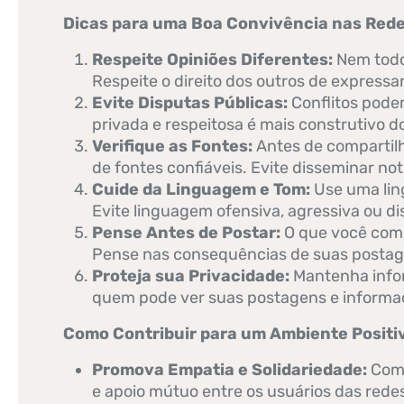
Dicas para uma Boa Convivência nas Rede
Respeite Opiniões Diferentes:
Nem todo
Respeite o direito dos outros de express
Evite Disputas Públicas:
Conflitos podem
privada e respeitosa é mais construtivo d
Verifique as Fontes:
Antes de compartilha
de fontes confiáveis. Evite disseminar not
Cuide da Linguagem e Tom:
Use uma ling
Evite linguagem ofensiva, agressiva ou di
Pense Antes de Postar:
O que você comp
Pense nas consequências de suas postage
Proteja sua Privacidade:
Mantenha infor
quem pode ver suas postagens e informaçõ
Como Contribuir para um Ambiente Positi
Promova Empatia e Solidariedade:
Comp
e apoio mútuo entre os usuários das redes