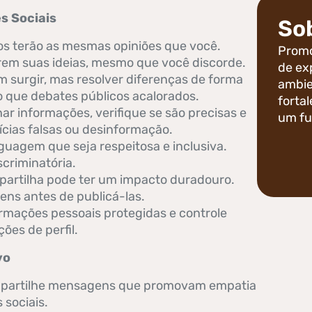
s Sociais
So
s terão as mesmas opiniões que você.
Promo
arem suas ideias, mesmo que você discorde.
de ex
 surgir, mas resolver diferenças de forma
ambie
o que debates públicos acalorados.
forta
r informações, verifique se são precisas e
um fu
ícias falsas ou desinformação.
uagem que seja respeitosa e inclusiva.
scriminatória.
artilha pode ter um impacto duradouro.
ns antes de publicá-las.
mações pessoais protegidas e controle
es de perfil.
vo
artilhe mensagens que promovam empatia
 sociais.