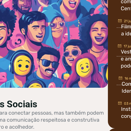
com 
Cen
21 j
Fil
a id
17 j
Vest
e am
pod
16 
Com
Ide
s Sociais
03 
Ins
 para conectar pessoas, mas também podem
con
 uma comunicação respeitosa e construtiva
o e acolhedor.